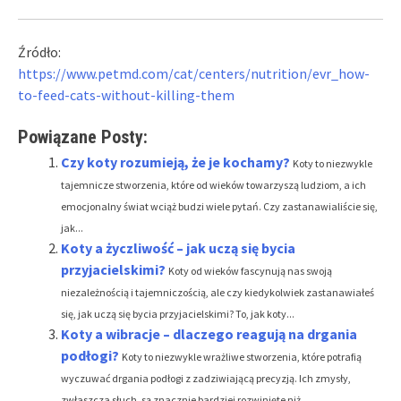
Źródło:
https://www.petmd.com/cat/centers/nutrition/evr_how-
to-feed-cats-without-killing-them
Powiązane Posty:
Czy koty rozumieją, że je kochamy?
Koty to niezwykle
tajemnicze stworzenia, które od wieków towarzyszą ludziom, a ich
emocjonalny świat wciąż budzi wiele pytań. Czy zastanawialiście się,
jak...
Koty a życzliwość – jak uczą się bycia
przyjacielskimi?
Koty od wieków fascynują nas swoją
niezależnością i tajemniczością, ale czy kiedykolwiek zastanawiałeś
się, jak uczą się bycia przyjacielskimi? To, jak koty...
Koty a wibracje – dlaczego reagują na drgania
podłogi?
Koty to niezwykle wrażliwe stworzenia, które potrafią
wyczuwać drgania podłogi z zadziwiającą precyzją. Ich zmysły,
zwłaszcza słuch, są znacznie bardziej rozwinięte niż...