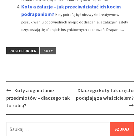
Koty a żaluzje – jak przeciwdziałać ich kocim
podrapaniom?
Koty potrafią być niezwykle kreatywne w
poszukiwaniu odpowiednich miejsc do drapania, a żaluzje niestety
często stają się ofiarą ich instynktownych zachowań. Drapanie...
POSTED UNDER
KOTY
Post
Koty a ugniatanie
Dlaczego koty tak często
navigation
przedmiotów – dlaczego tak
podążają za właścicielem?
to robią?
Szukaj: