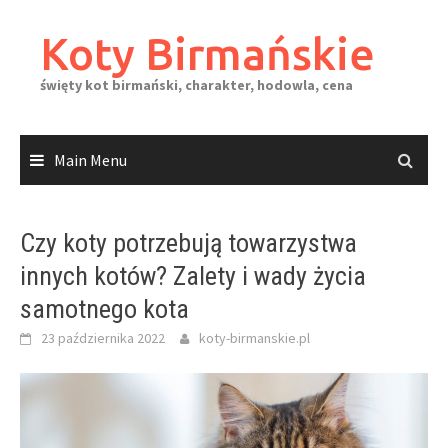
Skip
to
Koty Birmańskie
content
święty kot birmański, charakter, hodowla, cena
Main Menu
Czy koty potrzebują towarzystwa
innych kotów? Zalety i wady życia
samotnego kota
23 października 2022
koty-birmanskie.pl