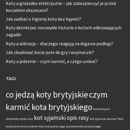
Koty a gniazdko elektryczne – jak zabezpieczyć je przed
kociakimi ekscesami?
Jak zadbać o higienę kota bez kąpieli?
Koty detektywi: niezwykłe historie o kotach odkrywających
zagadki
Koty a wibracje – dlaczego reagują na drgania podłogi?
Jak zbudować kocie pole do gry i wspinaczki?
Koty a jedzenie – czym karmić, a czego unikać?
TAGI
co jedzą koty brytyjskie
czym
karmić kota brytyjskiego
kot brytyjski
kot syjamski opis rasy
charakterystyka rasy
kot syjamski poznań
Koty
brytyjskie umaszczenie
koty brytyjskie waga
żywienie kota brytyjskiego