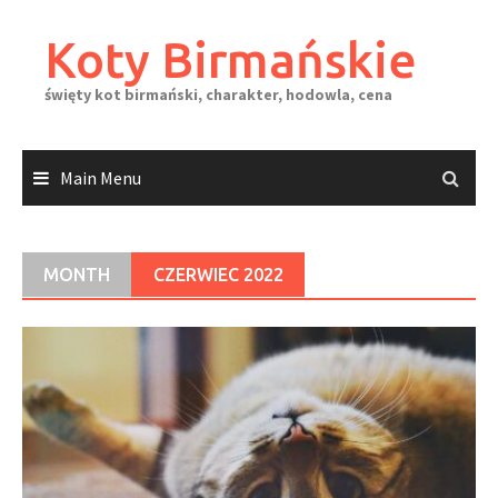
Skip
to
Koty Birmańskie
content
święty kot birmański, charakter, hodowla, cena
Main Menu
MONTH
CZERWIEC 2022