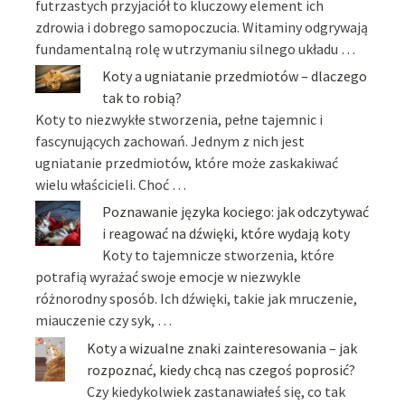
futrzastych przyjaciół to kluczowy element ich
zdrowia i dobrego samopoczucia. Witaminy odgrywają
fundamentalną rolę w utrzymaniu silnego układu …
Koty a ugniatanie przedmiotów – dlaczego
tak to robią?
Koty to niezwykłe stworzenia, pełne tajemnic i
fascynujących zachowań. Jednym z nich jest
ugniatanie przedmiotów, które może zaskakiwać
wielu właścicieli. Choć …
Poznawanie języka kociego: jak odczytywać
i reagować na dźwięki, które wydają koty
Koty to tajemnicze stworzenia, które
potrafią wyrażać swoje emocje w niezwykle
różnorodny sposób. Ich dźwięki, takie jak mruczenie,
miauczenie czy syk, …
Koty a wizualne znaki zainteresowania – jak
rozpoznać, kiedy chcą nas czegoś poprosić?
Czy kiedykolwiek zastanawiałeś się, co tak