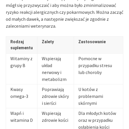
mógł się przyzwyczaić i aby można było zminimalizować
ryzyko reakcji alergicznych czy pokarmowych. Można zacząć
od małych dawek, a następnie zwiększać je zgodnie z
zaleceniami weterynarza.
Rodzaj
Zalety
Zastosowanie
suplementu
Witaminy z
Wspierają
Pomocne w
grupy B
układ
przypadku stresu
nerwowy i
lub choroby
metabolizm
Kwasy
Poprawiają
U kotów z
omega-3
zdrowie skóry
problemami
i sierści
skórnymi
Wapń i
Wspierają
Dla młodych kotów
witamina D
zdrowie kości
oraz w przypadku
osłabienia kości