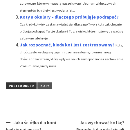
zdrowotne, które wymagają naszej uwagi. Jednym z kluczowych
elementów ich diety jest woda, a jej...
Koty a okulary – dlaczego próbują je podrapać?
Czy kiedykolwiek zastanawiałeś się, dlaczego Twoje koty tak chętnie
próbują podrapać Twoje okulary? To zjawisko, które może wydawać się
zabawne, ale kryje...
Jak rozpoznać, kiedy kot jest zestresowany?
Koty,
choć często wydają się tajemnicze i niezależne, również mogą
doświadczać stresu, który wpływa na ich samopoczucie i zachowanie.
Zrozumienie, kiedy nasz...
POSTED UNDER
KOTY
Post
Jaka ściółka dla koni
Jak wychować kotkę?
navigation
będzie najlepsza?
Poradnik dla właścicieli