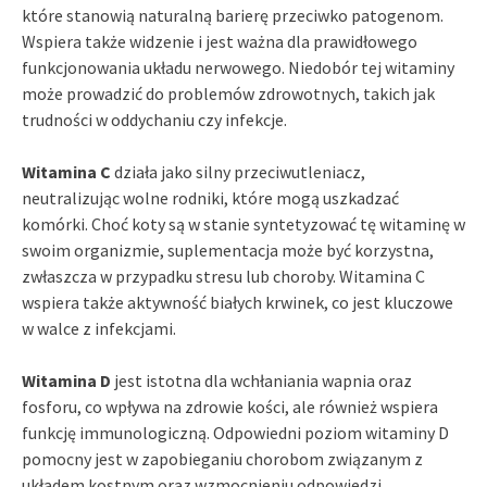
które stanowią naturalną barierę przeciwko patogenom.
Wspiera także widzenie i jest ważna dla prawidłowego
funkcjonowania układu nerwowego. Niedobór tej witaminy
może prowadzić do problemów zdrowotnych, takich jak
trudności w oddychaniu czy infekcje.
Witamina C
działa jako silny przeciwutleniacz,
neutralizując wolne rodniki, które mogą uszkadzać
komórki. Choć koty są w stanie syntetyzować tę witaminę w
swoim organizmie, suplementacja może być korzystna,
zwłaszcza w przypadku stresu lub choroby. Witamina C
wspiera także aktywność białych krwinek, co jest kluczowe
w walce z infekcjami.
Witamina D
jest istotna dla wchłaniania wapnia oraz
fosforu, co wpływa na zdrowie kości, ale również wspiera
funkcję immunologiczną. Odpowiedni poziom witaminy D
pomocny jest w zapobieganiu chorobom związanym z
układem kostnym oraz wzmocnieniu odpowiedzi