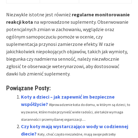
Niezwykle istotne jest również
regularne monitorowanie
reakcji kota
na wprowadzone suplementy. Obserwowanie
potencjalnych zmian w zachowaniu, wyglądzie oraz
ogólnym samopoczuciu pomoże w ocenie, czy
suplementacja przynosi zamierzone efekty. W razie
jakichkolwiek niepokojących objawów, takich jak wymioty,
biegunka czy nadmierna senność, należy niezwłocznie
zgłosić te obserwacje weterynarzowi, aby dostosować
dawki lub zmienić suplementy.
Powiązane Posty:
Koty a dzieci – jak zapewnić im bezpieczne
współżycie?
Wprowadzenie kota do domu, w którym są dzieci, to
wyzwanie, które może przynieść wiele radości, ale także wymaga
staranności i przemyślanej organizacji....
Czy koty mają wystarczająco wody w codziennej
diecie?
Koty, choć często niezależne, mają swoje potrzeby