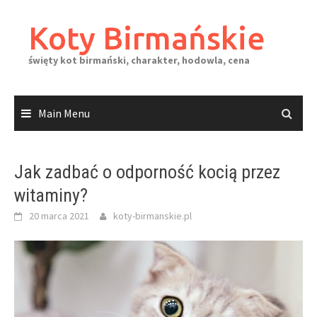
Skip
to
Koty Birmańskie
content
święty kot birmański, charakter, hodowla, cena
Main Menu
Jak zadbać o odporność kocią przez
witaminy?
20 marca 2021
koty-birmanskie.pl