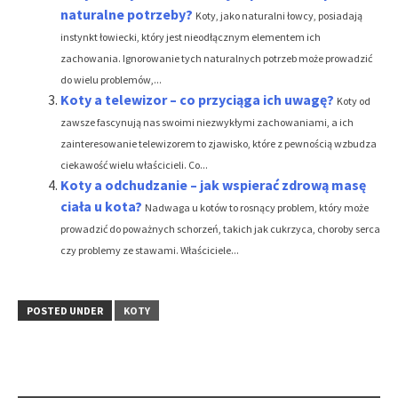
naturalne potrzeby?
Koty, jako naturalni łowcy, posiadają
instynkt łowiecki, który jest nieodłącznym elementem ich
zachowania. Ignorowanie tych naturalnych potrzeb może prowadzić
do wielu problemów,...
Koty a telewizor – co przyciąga ich uwagę?
Koty od
zawsze fascynują nas swoimi niezwykłymi zachowaniami, a ich
zainteresowanie telewizorem to zjawisko, które z pewnością wzbudza
ciekawość wielu właścicieli. Co...
Koty a odchudzanie – jak wspierać zdrową masę
ciała u kota?
Nadwaga u kotów to rosnący problem, który może
prowadzić do poważnych schorzeń, takich jak cukrzyca, choroby serca
czy problemy ze stawami. Właściciele...
POSTED UNDER
KOTY