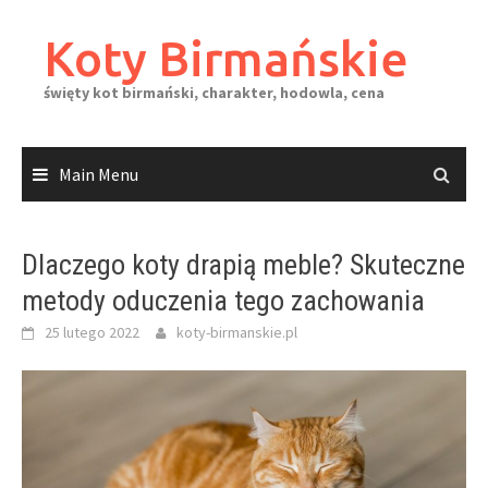
Skip
to
Koty Birmańskie
content
święty kot birmański, charakter, hodowla, cena
Main Menu
Dlaczego koty drapią meble? Skuteczne
metody oduczenia tego zachowania
25 lutego 2022
koty-birmanskie.pl