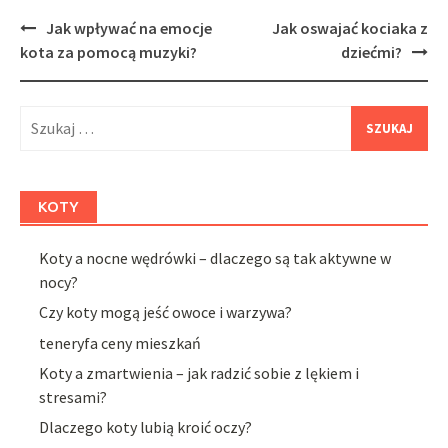
Post
Jak wpływać na emocje
Jak oswajać kociaka z
navigation
kota za pomocą muzyki?
dziećmi?
Szukaj:
KOTY
Koty a nocne wędrówki – dlaczego są tak aktywne w
nocy?
Czy koty mogą jeść owoce i warzywa?
teneryfa ceny mieszkań
Koty a zmartwienia – jak radzić sobie z lękiem i
stresami?
Dlaczego koty lubią kroić oczy?