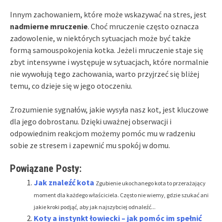
Innym zachowaniem, które może wskazywać na stres, jest
nadmierne mruczenie
. Choć mruczenie często oznacza
zadowolenie, w niektórych sytuacjach może być także
formą samouspokojenia kotka. Jeżeli mruczenie staje się
zbyt intensywne i występuje w sytuacjach, które normalnie
nie wywołują tego zachowania, warto przyjrzeć się bliżej
temu, co dzieje się w jego otoczeniu.
Zrozumienie sygnałów, jakie wysyła nasz kot, jest kluczowe
dla jego dobrostanu. Dzięki uważnej obserwacji i
odpowiednim reakcjom możemy pomóc mu w radzeniu
sobie ze stresem i zapewnić mu spokój w domu.
Powiązane Posty:
Jak znaleźć kota
Zgubienie ukochanego kota to przerażający
moment dla każdego właściciela. Często nie wiemy, gdzie szukać ani
jakie kroki podjąć, aby jak najszybciej odnaleźć...
Koty a instynkt łowiecki – jak pomóc im spełnić