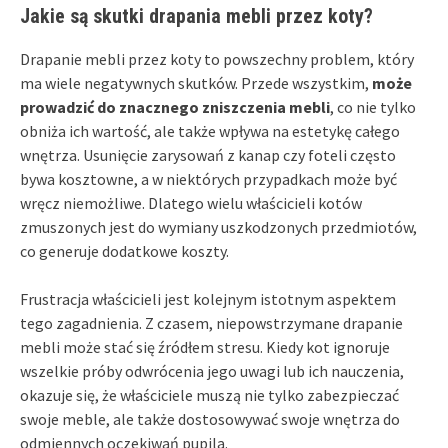
Jakie są skutki drapania mebli przez koty?
Drapanie mebli przez koty to powszechny problem, który
ma wiele negatywnych skutków. Przede wszystkim,
może
prowadzić do znacznego zniszczenia mebli
, co nie tylko
obniża ich wartość, ale także wpływa na estetykę całego
wnętrza. Usunięcie zarysowań z kanap czy foteli często
bywa kosztowne, a w niektórych przypadkach może być
wręcz niemożliwe. Dlatego wielu właścicieli kotów
zmuszonych jest do wymiany uszkodzonych przedmiotów,
co generuje dodatkowe koszty.
Frustracja właścicieli jest kolejnym istotnym aspektem
tego zagadnienia. Z czasem, niepowstrzymane drapanie
mebli może stać się źródłem stresu. Kiedy kot ignoruje
wszelkie próby odwrócenia jego uwagi lub ich nauczenia,
okazuje się, że właściciele muszą nie tylko zabezpieczać
swoje meble, ale także dostosowywać swoje wnętrza do
odmiennych oczekiwań pupila.