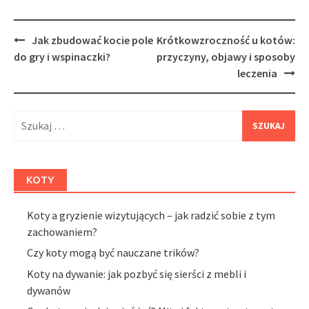
Post
Jak zbudować kocie pole
Krótkowzroczność u kotów:
navigation
do gry i wspinaczki?
przyczyny, objawy i sposoby
leczenia
Szukaj:
KOTY
Koty a gryzienie wizytujących – jak radzić sobie z tym
zachowaniem?
Czy koty mogą być nauczane trików?
Koty na dywanie: jak pozbyć się sierści z mebli i
dywanów