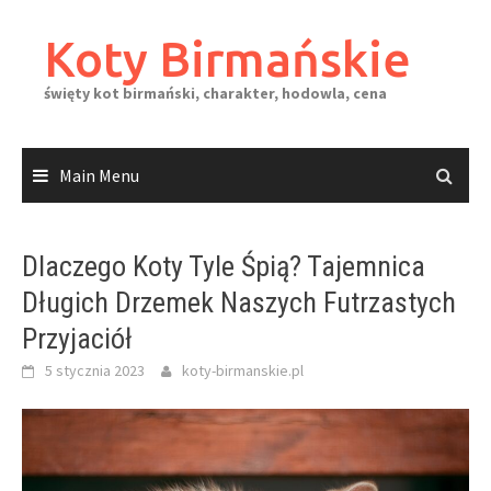
Skip
to
Koty Birmańskie
content
święty kot birmański, charakter, hodowla, cena
Main Menu
Dlaczego Koty Tyle Śpią? Tajemnica
Długich Drzemek Naszych Futrzastych
Przyjaciół
5 stycznia 2023
koty-birmanskie.pl