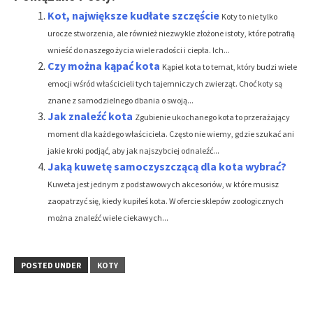
Kot, największe kudłate szczęście
Koty to nie tylko
urocze stworzenia, ale również niezwykle złożone istoty, które potrafią
wnieść do naszego życia wiele radości i ciepła. Ich...
Czy można kąpać kota
Kąpiel kota to temat, który budzi wiele
emocji wśród właścicieli tych tajemniczych zwierząt. Choć koty są
znane z samodzielnego dbania o swoją...
Jak znaleźć kota
Zgubienie ukochanego kota to przerażający
moment dla każdego właściciela. Często nie wiemy, gdzie szukać ani
jakie kroki podjąć, aby jak najszybciej odnaleźć...
Jaką kuwetę samoczyszczącą dla kota wybrać?
Kuweta jest jednym z podstawowych akcesoriów, w które musisz
zaopatrzyć się, kiedy kupiłeś kota. W ofercie sklepów zoologicznych
można znaleźć wiele ciekawych...
POSTED UNDER
KOTY