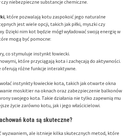
ny czy niebezpieczne substancje chemiczne.
ki
, które pozwalają kotu zaspokoić jego naturalne
nych jest wiele opcji, takich jak piłki, myszki czy
wy. Dzięki nim kot będzie mógł wyładować swoją energię w
które mogą być pomocne:
y, co stymuluje instynkt łowiecki.
ymi, które przyciągają kota i zachęcają do aktywności.
 oferują różne funkcje interaktywne.
wołać instynkty łowieckie kota, takich jak otwarte okna
owanie moskitier na oknach oraz zabezpieczenie balkonów
rony swojego kota. Takie działania nie tylko zapewnią mu
ze życie zarówno kotu, jak i jego właścicielowi.
zachowań kota są skuteczne?
wyzwaniem, ale istnieje kilka skutecznych metod, które