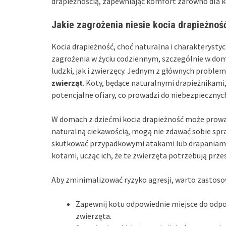
drapieżnością, zapewniając komfort zarówno dla k
Jakie zagrożenia niesie kocia drapieżno
Kocia drapieżność, choć naturalna i charakterysty
zagrożenia w życiu codziennym, szczególnie w dom
ludzki, jak i zwierzęcy. Jednym z głównych problem
zwierząt
. Koty, będące naturalnymi drapieżnikami
potencjalne ofiary, co prowadzi do niebezpiecznych
W domach z dziećmi kocia drapieżność może prowad
naturalną ciekawością, mogą nie zdawać sobie spra
skutkować przypadkowymi atakami lub drapaniami.
kotami, ucząc ich, że te zwierzęta potrzebują przes
Aby zminimalizować ryzyko agresji, warto zastoso
Zapewnij kotu odpowiednie miejsce do odpoc
zwierzęta.