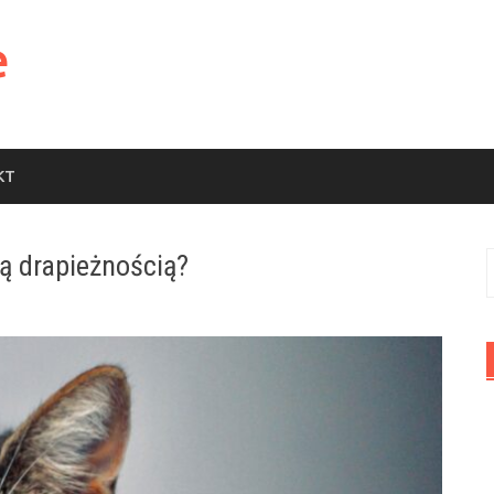
e
KT
ą drapieżnością?
S