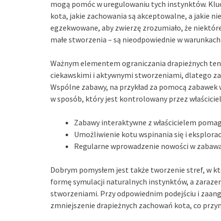
mogą pomóc w uregulowaniu tych instynktów. Kluc
kota, jakie zachowania są akceptowalne, a jakie n
egzekwowane, aby zwierzę zrozumiało, że niektóre 
małe stworzenia – są nieodpowiednie w warunkac
Ważnym elementem ograniczania drapieżnych tenden
ciekawskimi i aktywnymi stworzeniami, dlatego za
Wspólne zabawy, na przykład za pomocą zabawek w
w sposób, który jest kontrolowany przez właścicie
Zabawy interaktywne z właścicielem pomaga
Umożliwienie kotu wspinania się i eksplora
Regularne wprowadzenie nowości w zabawac
Dobrym pomysłem jest także tworzenie stref, w k
formę symulacji naturalnych instynktów, a zaraz
stworzeniami. Przy odpowiednim podejściu i zaan
zmniejszenie drapieżnych zachowań kota, co przynie