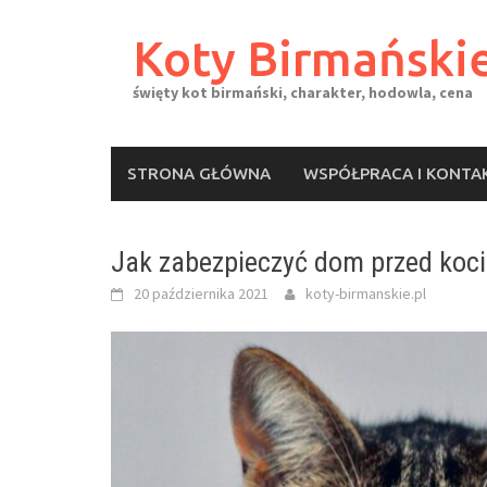
Skip
to
Koty Birmański
content
święty kot birmański, charakter, hodowla, cena
STRONA GŁÓWNA
WSPÓŁPRACA I KONTA
Jak zabezpieczyć dom przed koci
20 października 2021
koty-birmanskie.pl