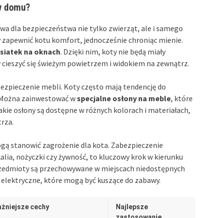
w domu?
a dla bezpieczeństwa nie tylko zwierząt, ale i samego
y zapewnić kotu komfort, jednocześnie chroniąc mienie.
siatek na oknach
. Dzięki nim, koty nie będą miały
 cieszyć się świeżym powietrzem i widokiem na zewnątrz.
ezpieczenie mebli. Koty często mają tendencję do
. Można zainwestować w
specjalne osłony na meble
, które
akie osłony są dostępne w różnych kolorach i materiałach,
rza.
gą stanowić zagrożenie dla kota. Zabezpieczenie
kalia, nożyczki czy żywność, to kluczowy krok w kierunku
przedmioty są przechowywane w miejscach niedostępnych
 elektryczne, które mogą być kuszące do zabawy.
żniejsze cechy
Najlepsze
zastosowanie