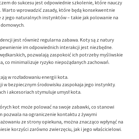
zem do sukcesu jest odpowiednie szkolenie, które nauczy
ie. Warto wprowadzić zasady, które będą konsekwentnie
z jego naturalnych instynktów – takie jak polowanie na
h domowych.
cji jest również regularna zabawa. Koty są z natury
pewnienie im odpowiednich interakcji jest niezbędne.
ędkarskich, pozwalają zaspokoić ich potrzeby myśliwskie
la, co minimalizuje ryzyko niepożądanych zachowań.
ją w rozładowaniu energii kota.
cji w bezpiecznym środowisku zaspokaja jego instynkty.
h i akcesoriach stymuluje umysł kota.
tórych kot może polować na swoje zabawki, co stanowi
em pozwala na ograniczenie kontaktu z żywymi
gażowaniu ze strony opiekuna, można znacząco wpłynąć na
sie korzyści zarówno zwierzęciu, jak i jego właścicielowi.