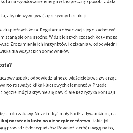
ą kotu na wyładowanie energii w bezpieczny sposób, z dala
ota, aby nie wywoływać agresywnych reakcji.
w drapieżnych kota. Regularna obserwacja jego zachowań
 staną się one groźne. W dzisiejszych czasach koty mogą
orować. Zrozumienie ich instynktów i działania w odpowiedni
wiska dla wszystkich domowników.
kota?
uczowy aspekt odpowiedzialnego właścicielstwa zwierząt.
warto rozważyć kilka kluczowych elementów. Przede
 będzie mógł aktywnie się bawić, ale bez ryzyka kontuzji
jsca do zabawy. Może to być mały kącik z dywanikiem, na
ikaj narażania kota na niebezpieczeństwa
, takie jak
 mogą prowadzić do wypadków. Również zwróć uwagę na to,