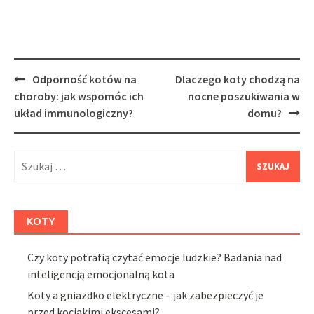
Post
Odporność kotów na
Dlaczego koty chodzą na
navigation
choroby: jak wspomóc ich
nocne poszukiwania w
układ immunologiczny?
domu?
Szukaj:
KOTY
Czy koty potrafią czytać emocje ludzkie? Badania nad
inteligencją emocjonalną kota
Koty a gniazdko elektryczne – jak zabezpieczyć je
przed kociakimi ekscesami?