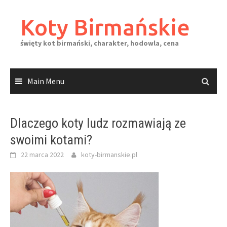
Skip
to
Koty Birmańskie
content
święty kot birmański, charakter, hodowla, cena
Main Menu
Dlaczego koty ludz rozmawiają ze
swoimi kotami?
22 marca 2022
koty-birmanskie.pl