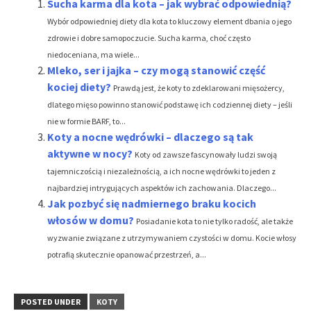
Sucha karma dla kota – jak wybrać odpowiednią?
Wybór odpowiedniej diety dla kota to kluczowy element dbania o jego
zdrowie i dobre samopoczucie. Sucha karma, choć często
niedoceniana, ma wiele...
Mleko, ser i jajka – czy mogą stanowić część
kociej diety?
Prawdą jest, że koty to zdeklarowani mięsożercy,
dlatego mięso powinno stanowić podstawę ich codziennej diety – jeśli
nie w formie BARF, to...
Koty a nocne wędrówki – dlaczego są tak
aktywne w nocy?
Koty od zawsze fascynowały ludzi swoją
tajemniczością i niezależnością, a ich nocne wędrówki to jeden z
najbardziej intrygujących aspektów ich zachowania. Dlaczego...
Jak pozbyć się nadmiernego braku kocich
włosów w domu?
Posiadanie kota to nie tylko radość, ale także
wyzwanie związane z utrzymywaniem czystości w domu. Kocie włosy
potrafią skutecznie opanować przestrzeń, a...
POSTED UNDER
KOTY