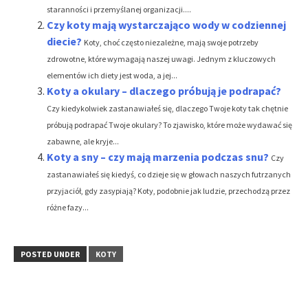
staranności i przemyślanej organizacji....
Czy koty mają wystarczająco wody w codziennej
diecie?
Koty, choć często niezależne, mają swoje potrzeby
zdrowotne, które wymagają naszej uwagi. Jednym z kluczowych
elementów ich diety jest woda, a jej...
Koty a okulary – dlaczego próbują je podrapać?
Czy kiedykolwiek zastanawiałeś się, dlaczego Twoje koty tak chętnie
próbują podrapać Twoje okulary? To zjawisko, które może wydawać się
zabawne, ale kryje...
Koty a sny – czy mają marzenia podczas snu?
Czy
zastanawiałeś się kiedyś, co dzieje się w głowach naszych futrzanych
przyjaciół, gdy zasypiają? Koty, podobnie jak ludzie, przechodzą przez
różne fazy...
POSTED UNDER
KOTY