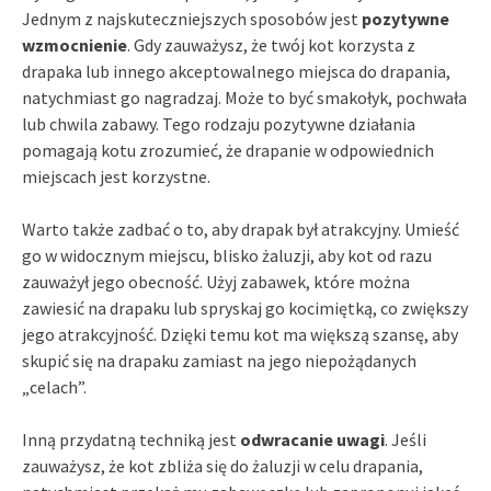
Jednym z najskuteczniejszych sposobów jest
pozytywne
wzmocnienie
. Gdy zauważysz, że twój kot korzysta z
drapaka lub innego akceptowalnego miejsca do drapania,
natychmiast go nagradzaj. Może to być smakołyk, pochwała
lub chwila zabawy. Tego rodzaju pozytywne działania
pomagają kotu zrozumieć, że drapanie w odpowiednich
miejscach jest korzystne.
Warto także zadbać o to, aby drapak był atrakcyjny. Umieść
go w widocznym miejscu, blisko żaluzji, aby kot od razu
zauważył jego obecność. Użyj zabawek, które można
zawiesić na drapaku lub spryskaj go kocimiętką, co zwiększy
jego atrakcyjność. Dzięki temu kot ma większą szansę, aby
skupić się na drapaku zamiast na jego niepożądanych
„celach”.
Inną przydatną techniką jest
odwracanie uwagi
. Jeśli
zauważysz, że kot zbliża się do żaluzji w celu drapania,