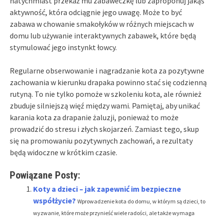
natychmiast przekaż mu zabaweczkę lub zaproponuj jakąś
aktywność, która odciągnie jego uwagę. Może to być
zabawa w chowanie smakołyków w różnych miejscach w
domu lub używanie interaktywnych zabawek, które będą
stymulować jego instynkt łowcy.
Regularne obserwowanie i nagradzanie kota za pozytywne
zachowania w kierunku drapaka powinno stać się codzienną
rutyną. To nie tylko pomoże w szkoleniu kota, ale również
zbuduje silniejszą więź między wami. Pamiętaj, aby unikać
karania kota za drapanie żaluzji, ponieważ to może
prowadzić do stresu i złych skojarzeń. Zamiast tego, skup
się na promowaniu pozytywnych zachowań, a rezultaty
będą widoczne w krótkim czasie.
Powiązane Posty:
Koty a dzieci – jak zapewnić im bezpieczne
współżycie?
Wprowadzenie kota do domu, w którym są dzieci, to
wyzwanie, które może przynieść wiele radości, ale także wymaga