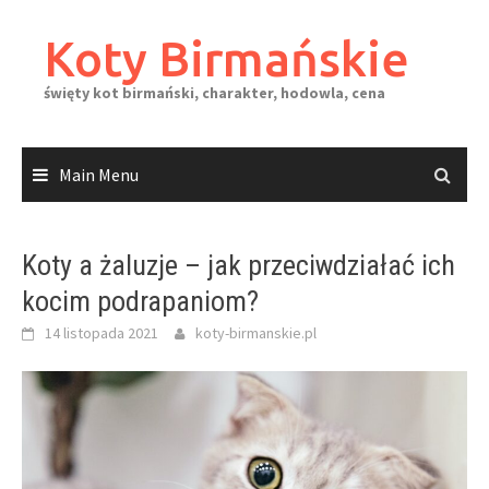
Skip
to
Koty Birmańskie
content
święty kot birmański, charakter, hodowla, cena
Main Menu
Koty a żaluzje – jak przeciwdziałać ich
kocim podrapaniom?
14 listopada 2021
koty-birmanskie.pl