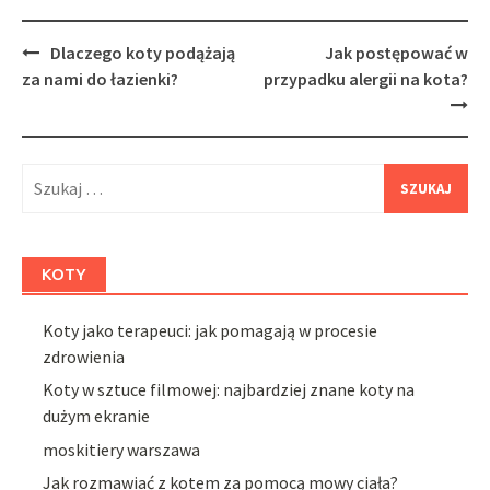
Post
Dlaczego koty podążają
Jak postępować w
navigation
za nami do łazienki?
przypadku alergii na kota?
Szukaj:
KOTY
Koty jako terapeuci: jak pomagają w procesie
zdrowienia
Koty w sztuce filmowej: najbardziej znane koty na
dużym ekranie
moskitiery warszawa
Jak rozmawiać z kotem za pomocą mowy ciała?