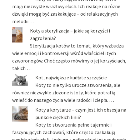
mają niezwykle wrażliwy słuch. Ich reakcje na różne
dźwięki mogą być zaskakujące – od relaksacyjnych
melodii …
Koty a sterylizacja – jakie są korzyści i
zagrożenia?
Sterylizacja kotów to temat, który wzbudza
wiele emocji i kontrowersji wśród właścicieli tych
czworonogów. Choć często mówimy o jej korzyściach,
takich …
Kot, największe kudłate szczęście
Koty to nie tylko urocze stworzenia, ale
również niezwykle złożone istoty, które potrafią
wnieść do naszego życia wiele radości i ciepła. …
Koty a korytarze – czym jest ich obsesja na
punkcie ciężkich linii?
Koty to stworzenia pełne tajemnic i
fascynujących zachowań, które często zaskakują
swoich właścicieli. Jednym z najbardziej intrygujących