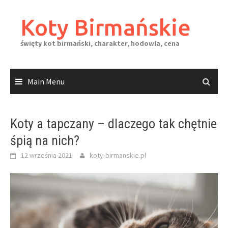
Skip
to
Koty Birmańskie
content
święty kot birmański, charakter, hodowla, cena
Main Menu
Koty a tapczany – dlaczego tak chętnie
śpią na nich?
12 września 2021
koty-birmanskie.pl