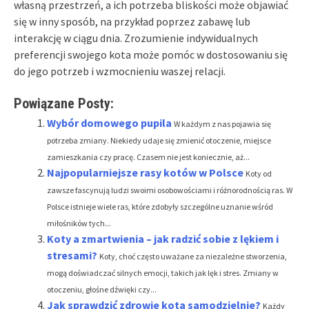
własną przestrzeń, a ich potrzeba bliskości może objawiać
się w inny sposób, na przykład poprzez zabawę lub
interakcję w ciągu dnia. Zrozumienie indywidualnych
preferencji swojego kota może pomóc w dostosowaniu się
do jego potrzeb i wzmocnieniu waszej relacji.
Powiązane Posty:
Wybór domowego pupila
W każdym z nas pojawia się
potrzeba zmiany. Niekiedy udaje się zmienić otoczenie, miejsce
zamieszkania czy pracę. Czasem nie jest koniecznie, aż...
Najpopularniejsze rasy kotów w Polsce
Koty od
zawsze fascynują ludzi swoimi osobowościami i różnorodnością ras. W
Polsce istnieje wiele ras, które zdobyły szczególne uznanie wśród
miłośników tych...
Koty a zmartwienia – jak radzić sobie z lękiem i
stresami?
Koty, choć często uważane za niezależne stworzenia,
mogą doświadczać silnych emocji, takich jak lęk i stres. Zmiany w
otoczeniu, głośne dźwięki czy...
Jak sprawdzić zdrowie kota samodzielnie?
Każdy