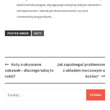
właściciel kota pragnie, aby jego pupil cieszył się dobrym zdrowiem i
samopoczuciem. Jednak jak skutecznie ocenić, czy nasz
czworonożny przyjaciel jest...
POSTED UNDER
KOTY
Post
Koty a ukrywanie
Jak zapobiegać problemom
navigation
zabawek – dlaczego lubią to
z układem moczowym u
robić?
kotów?
Szukaj: