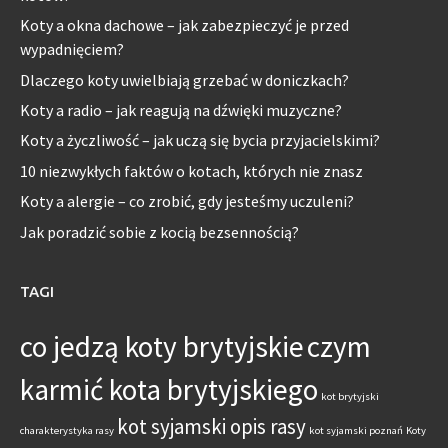
Koty a okna dachowe – jak zabezpieczyć je przed
wypadnięciem?
Dlaczego koty uwielbiają grzebać w doniczkach?
Koty a radio – jak reagują na dźwięki muzyczne?
Koty a życzliwość – jak uczą się bycia przyjacielskimi?
10 niezwykłych faktów o kotach, których nie znasz
Koty a alergie – co zrobić, gdy jesteśmy uczuleni?
Jak poradzić sobie z kocią bezsennością?
TAGI
co jedzą koty brytyjskie
czym
karmić kota brytyjskiego
kot brytyjski
kot syjamski opis rasy
charakterystyka rasy
kot syjamski poznań
Koty