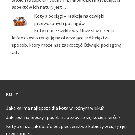
aspektów ich natury jest …
Koty a pociągi – reakcje na dźwięki
przewożonych pociągów
Koty to niezwykle wrażliwe stworzenia,
które często reagują na otaczające je dźwięki w
sposób, który może nas zaskoczyć. Dźwięki pociągów,
od …
KOTY
Jaka karma najlepsza dla kota w różnym wieku?
Jaki jest najlepszy sposób na pozbycie się kociej sierści?
Koty a ciąża: jak dbać o bezpieczeństwo kobiety w ciąży i jej
czworonoga