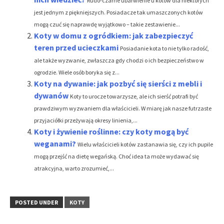
Rudo-czarne ubarwienie u kotów dla niektórych
jest jednym z piękniejszych. Posiadacze tak umaszczonych kotów
mogą czuć się naprawdę wyjątkowo – takie zestawienie...
Koty w domu z ogródkiem: jak zabezpieczyć
teren przed ucieczkami
Posiadanie kota to nie tylko radość,
ale także wyzwanie, zwłaszcza gdy chodzi o ich bezpieczeństwo w
ogrodzie. Wiele osób boryka się z...
Koty na dywanie: jak pozbyć się sierści z mebli i
dywanów
Koty to urocze towarzysze, ale ich sierść potrafi być
prawdziwym wyzwaniem dla właścicieli. W miarę jak nasze futrzaste
przyjaciółki przeżywają okresy linienia,...
Koty i żywienie roślinne: czy koty mogą być
weganami?
Wielu właścicieli kotów zastanawia się, czy ich pupile
mogą przejść na dietę wegańską. Choć idea ta może wydawać się
atrakcyjna, warto zrozumieć,...
POSTED UNDER
KOTY