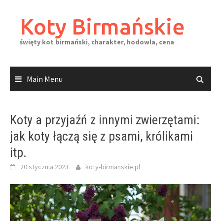
Skip
to
Koty Birmańskie
content
święty kot birmański, charakter, hodowla, cena
Main Menu
Koty a przyjaźń z innymi zwierzętami:
jak koty łączą się z psami, królikami
itp.
20 stycznia 2023
koty-birmanskie.pl