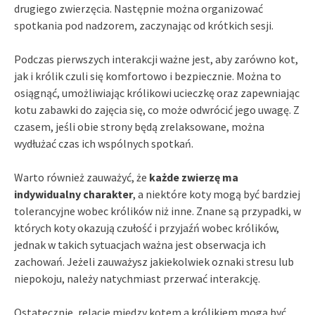
drugiego zwierzęcia. Następnie można organizować
spotkania pod nadzorem, zaczynając od krótkich sesji.
Podczas pierwszych interakcji ważne jest, aby zarówno kot,
jak i królik czuli się komfortowo i bezpiecznie. Można to
osiągnąć, umożliwiając królikowi ucieczkę oraz zapewniając
kotu zabawki do zajęcia się, co może odwrócić jego uwagę. Z
czasem, jeśli obie strony będą zrelaksowane, można
wydłużać czas ich wspólnych spotkań.
Warto również zauważyć, że
każde zwierzę ma
indywidualny charakter
, a niektóre koty mogą być bardziej
tolerancyjne wobec królików niż inne. Znane są przypadki, w
których koty okazują czułość i przyjaźń wobec królików,
jednak w takich sytuacjach ważna jest obserwacja ich
zachowań. Jeżeli zauważysz jakiekolwiek oznaki stresu lub
niepokoju, należy natychmiast przerwać interakcję.
Ostatecznie, relacje między kotem a królikiem mogą być