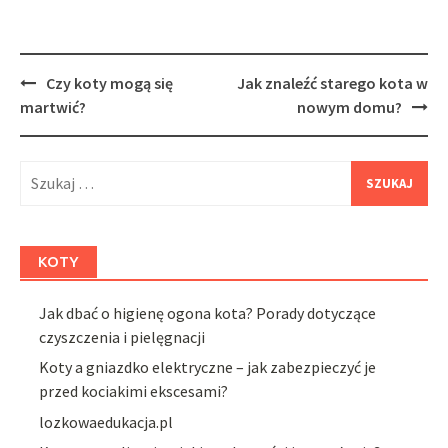
Post
Czy koty mogą się
Jak znaleźć starego kota w
navigation
martwić?
nowym domu?
Szukaj:
KOTY
Jak dbać o higienę ogona kota? Porady dotyczące
czyszczenia i pielęgnacji
Koty a gniazdko elektryczne – jak zabezpieczyć je
przed kociakimi ekscesami?
lozkowaedukacja.pl