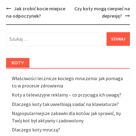
Post
Jak zrobić kocie miejsce
Czy koty mogą cierpieć na
navigation
na odpoczynek?
depresję?
Szukaj:
KOTY
Właściwości lecznicze kociego mruczenia: jak pomaga
to w procesie zdrowienia
Koty a telewizyjne reklamy – co przyciąga ich uwagę?
Dlaczego koty tak uwielbiają siadać na klawiaturze?
Najpopularniejsze zabawki dla kotów: jak sprawić, by
Twój kot był aktywny i zadowolony
Dlaczego koty mruczą?