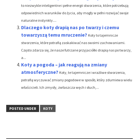
to niezwykle inteligentne i pełne energii stworzenia, które potrzebują
odpowiednich warunków do życia, aby mogły w pełni rozwijać swoje
naturalne instynkty....
Dlaczego koty drapią nas po twarzy i czemu
towarzyszą temu mruczenie?
Koty to tajemnicze
stworzenia, które potrafią zaskakiwać nas swoimi zachowaniami.
Często zdarza się, że nasze futrzane przyjaciółki drapią nas po twarzy,
a...
Koty a pogoda – jak reagują na zmiany
atmosferyczne?
Koty, te tajemnicze i wrażliwe stworzenia,
potrafią wyczuwać zmiany pogodowe w sposób, który zdumiewa wielu
właścicieli. Ich zmysły, zwłaszcza węch i słuch,...
POSTED UNDER
KOTY