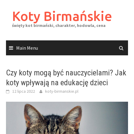
Skip
to
Koty Birmańskie
content
święty kot birmański, charakter, hodowla, cena
Main Menu
Czy koty mogą być nauczycielami? Jak
koty wpływają na edukację dzieci
12 lipca 2022
koty-birmanskie.pl