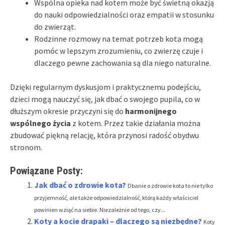
Wspólna opieka nad kotem może być świetną okazją
do nauki odpowiedzialności oraz empatii w stosunku
do zwierząt.
Rodzinne rozmowy na temat potrzeb kota mogą
pomóc w lepszym zrozumieniu, co zwierzę czuje i
dlaczego pewne zachowania są dla niego naturalne.
Dzięki regularnym dyskusjom i praktycznemu podejściu,
dzieci mogą nauczyć się, jak dbać o swojego pupila, co w
dłuższym okresie przyczyni się do
harmonijnego
wspólnego życia
z kotem. Przez takie działania można
zbudować piękną relację, która przynosi radość obydwu
stronom.
Powiązane Posty:
Jak dbać o zdrowie kota?
Dbanie o zdrowie kota to nie tylko
przyjemność, ale także odpowiedzialność, którą każdy właściciel
powinien wziąć na siebie. Niezależnie od tego, czy...
Koty a kocie drapaki – dlaczego są niezbędne?
Koty