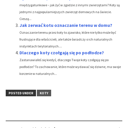
międzygatunkowe – jak żyć w zgodzie z innymi zwierzętami? Koty są
jednymi z najpopularniejszych zwierząt domowych na świecie.
Cieszą...
Jak zerwać kotu oznaczanie terenu w domu?
Oznaczanie terenu przez koty to zjawisko, które nie tylko może być
frustrujące dla właścicieli, ale także świadczy o ich naturalnych
instynktach terytorialnych....
Dlaczego koty czołgają się po podłodze?
Zastanawiałeś się kiedyś, dlaczego Twoje koty czołgają się po
podłodze? To zachowanie, które może wydawać się dziwne, ma swoje
korzenie w naturalnych...
POSTED UNDER
KOTY