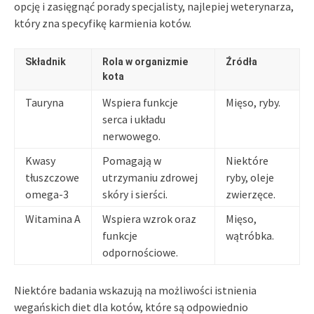
opcję i zasięgnąć porady specjalisty, najlepiej weterynarza,
który zna specyfikę karmienia kotów.
Składnik
Rola w organizmie
Źródła
kota
Tauryna
Wspiera funkcje
Mięso, ryby.
serca i układu
nerwowego.
Kwasy
Pomagają w
Niektóre
tłuszczowe
utrzymaniu zdrowej
ryby, oleje
omega-3
skóry i sierści.
zwierzęce.
Witamina A
Wspiera wzrok oraz
Mięso,
funkcje
wątróbka.
odpornościowe.
Niektóre badania wskazują na możliwości istnienia
wegańskich diet dla kotów, które są odpowiednio