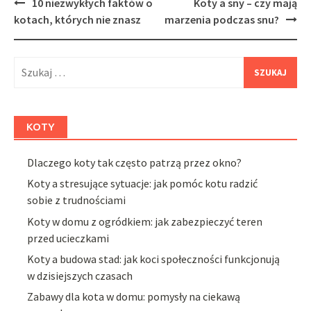
Post
10 niezwykłych faktów o
Koty a sny – czy mają
navigation
kotach, których nie znasz
marzenia podczas snu?
Szukaj:
KOTY
Dlaczego koty tak często patrzą przez okno?
Koty a stresujące sytuacje: jak pomóc kotu radzić
sobie z trudnościami
Koty w domu z ogródkiem: jak zabezpieczyć teren
przed ucieczkami
Koty a budowa stad: jak koci społeczności funkcjonują
w dzisiejszych czasach
Zabawy dla kota w domu: pomysły na ciekawą