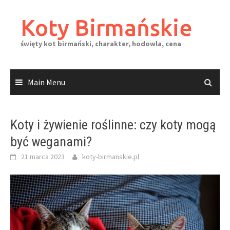
Skip
to
Koty Birmańskie
content
święty kot birmański, charakter, hodowla, cena
Main Menu
Koty i żywienie roślinne: czy koty mogą
być weganami?
21 marca 2023
koty-birmanskie.pl