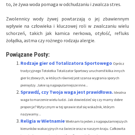
to, że żywa woda pomaga w odchudzaniu i zwalcza stres.
Zwolennicy wody żywej powtarzają o jej zbawiennym
wpływie na człowieka i kluczowej roli w zwalczaniu wielu
schorzeń, takich jak kamica nerkowa, otyłość, refluks
żołądka, astma czy rożnego rodzaju alergie.
Powiązane Posty:
Rodzaje gier od Totalizatora Sportowego
Oprócz
tradycyjnego Totolotka Totalizator Sportowy uruchomił kilka innych
gier liczbowych, w których również jest szansa wygrania sporych
pieniędzy. Jakie są najpopularniejsze inne...
Sprawdź, czy Twoja waga jest prawidłowa.
Idealna
waga to marzenie wielu ludzi. Jak dowiedzieć się czy mamy dobre
proporcje? Wytycznym w tej sprawie stał się wskaźnik, którym
nazywamy...
Religia w Wietnamie
Wietnam to jeden z najpopularniejszych
kierunków wakacyjnych na świecie oraz w naszym kraju. Całkowita