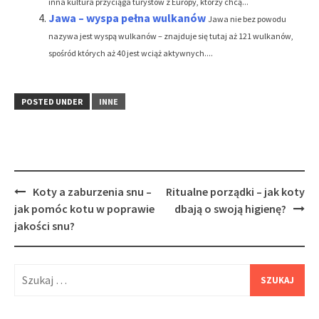
inna kultura przyciąga turystów z Europy, którzy chcą...
Jawa – wyspa pełna wulkanów
Jawa nie bez powodu
nazywa jest wyspą wulkanów – znajduje się tutaj aż 121 wulkanów,
spośród których aż 40 jest wciąż aktywnych....
POSTED UNDER
INNE
Post
Koty a zaburzenia snu –
Ritualne porządki – jak koty
navigation
jak pomóc kotu w poprawie
dbają o swoją higienę?
jakości snu?
Szukaj: