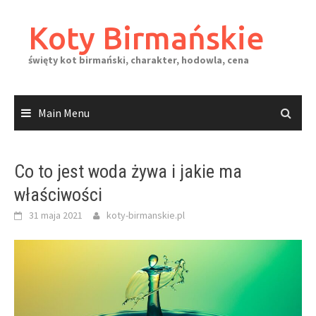
Skip
to
Koty Birmańskie
content
święty kot birmański, charakter, hodowla, cena
Main Menu
Co to jest woda żywa i jakie ma
właściwości
31 maja 2021
koty-birmanskie.pl