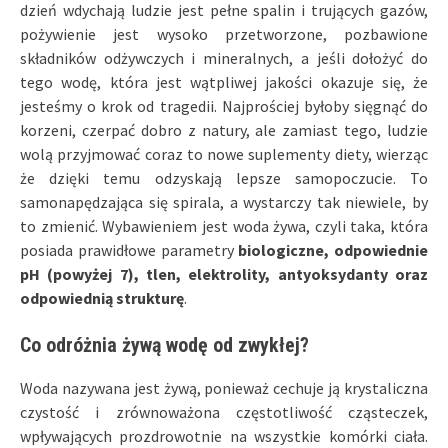
dzień wdychają ludzie jest pełne spalin i trujących gazów,
pożywienie jest wysoko przetworzone, pozbawione
składników odżywczych i mineralnych, a jeśli dołożyć do
tego wodę, która jest wątpliwej jakości okazuje się, że
jesteśmy o krok od tragedii. Najprościej byłoby sięgnąć do
korzeni, czerpać dobro z natury, ale zamiast tego, ludzie
wolą przyjmować coraz to nowe suplementy diety, wierząc
że dzięki temu odzyskają lepsze samopoczucie. To
samonapędzająca się spirala, a wystarczy tak niewiele, by
to zmienić. Wybawieniem jest woda żywa, czyli taka, która
posiada prawidłowe parametry
biologiczne, odpowiednie
pH (powyżej 7), tlen, elektrolity, antyoksydanty oraz
odpowiednią strukturę
.
Co odróżnia żywą wodę od zwykłej?
Woda nazywana jest żywą, ponieważ cechuje ją krystaliczna
czystość i zrównoważona częstotliwość cząsteczek,
wpływających prozdrowotnie na wszystkie komórki ciała.