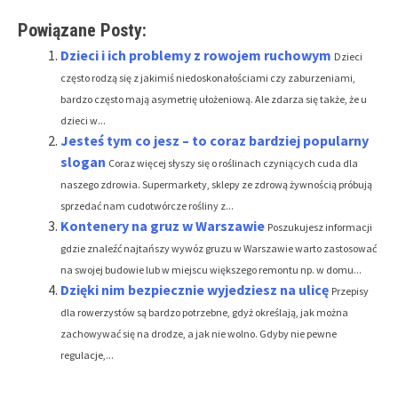
Powiązane Posty:
Dzieci i ich problemy z rowojem ruchowym
Dzieci
często rodzą się z jakimiś niedoskonałościami czy zaburzeniami,
bardzo często mają asymetrię ułożeniową. Ale zdarza się także, że u
dzieci w...
Jesteś tym co jesz – to coraz bardziej popularny
slogan
Coraz więcej słyszy się o roślinach czyniących cuda dla
naszego zdrowia. Supermarkety, sklepy ze zdrową żywnością próbują
sprzedać nam cudotwórcze rośliny z...
Kontenery na gruz w Warszawie
Poszukujesz informacji
gdzie znaleźć najtańszy wywóz gruzu w Warszawie warto zastosować
na swojej budowie lub w miejscu większego remontu np. w domu...
Dzięki nim bezpiecznie wyjedziesz na ulicę
Przepisy
dla rowerzystów są bardzo potrzebne, gdyż określają, jak można
zachowywać się na drodze, a jak nie wolno. Gdyby nie pewne
regulacje,...