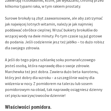
zawierają fitoskładniki, które, jak wykazano, chronią przed
kilkoma typami raka, w tym rakiem prostaty.
Surowe brokuły są zbyt zaawansowane, ale aby zatrzymać
jak najwięcej lotnych witamin, należy je jak najmniej
poddawać obróbce cieplnej. Wrzuć bukiety brokułów do
wrzącej wody na dwie minuty. Po tym czasie są już gotowe
do podania. Jeśli codziennie jesz też jabłko – to dużo robisz
dla swojego zdrowia.
A jeśli do tego pijesz szklankę soku pomarańczowego
jesteś osobą, która naprawdę dba o swoje zdrowie.
Marchewka też jest dobra. Zawiera dużo beta-karotenu,
który jest dobry dla wzroku – a szczególnie ważny dla
widzenia w nocy. Z pomidorem na talerzu lub sosem
pomidorowym na obiad, tak naprawdę osiągniesz dzienny
cel pięciu warzyw/owoców dziennie!
Właściwości pomidora.