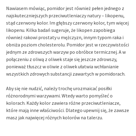
Nawiasem mówiąc, pomidor jest również pełen jednego z
najskuteczniejszych przeciwutleniaczy natury – likopenu,
stąd czerwony kolor. Im głębszy czerwony kolor, tym więcej
likopenu. Kilka badań sugeruje, że likopen zapobiega
również rakowi prostaty u mężczyzn, innym typom raka i
obniża poziom cholesterolu. Pomidor jest w rzeczywistości
jednym ze zdrowszych warzyw po obróbce termicznej. A w
połączeniu z oliwą z oliwek staje się jeszcze zdrowszy,
ponieważ tłuszcz w oliwie z oliwek ułatwia wchłanianie
wszystkich zdrowych substancji zawartych w pomidorach.
Aby się nie nudzić, należy trochę urozmaicać posiłki
różnorodnymi warzywami. Wtedy warto pomyśleć o
kolorach. Każdy kolor zawiera różne przeciwutleniacze,
które mają inne właściwości. Dlatego upewnij się, że zawsze
masz jak najwięcej różnych kolorów na talerzu.