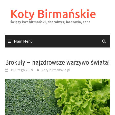
Skip
to
Koty Birmańskie
content
święty kot birmański, charakter, hodowla, cena
Main Menu
Brokuły – najzdrowsze warzywo świata!
19 lutego 2019
koty-birmanskie.pl