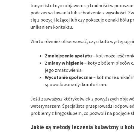
Innym istotnym objawem są trudności w poruszaniu
podczas wstawania lub schodzenia z wysokości. Zw
się z pozycji leżącej lub czy pokazuje oznaki bólu
unikaniem kontaktu.
Warto również obserwować, czy u kota występują in
Zmniejszenie apetytu
– kot może jeść mnie
Zmiany w higienie
– koty z bólem pleców c
jego zmatowienia.
Wycofanie społecznie
– kot może unikać in
spowodowane dyskomfortem.
Jeśli zauważysz którykolwiek z powyższych objawów
weterynarzem. Specjalista przeprowadzi odpowiedni
problemy z kręgosłupem, co pozwoli na podjęcie s
Jakie są metody leczenia kulawizny u ko