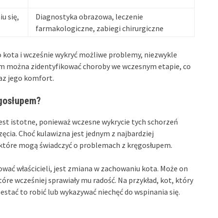
u się,
Diagnostyka obrazowa, leczenie
farmakologiczne, zabiegi chirurgiczne
 kota i wcześnie wykryć możliwe problemy, niezwykle
nim można zidentyfikować choroby we wczesnym etapie, co
az jego komfort.
ęgosłupem?
t istotne, ponieważ wczesne wykrycie tych schorzeń
cia. Choć kulawizna jest jednym z najbardziej
, które mogą świadczyć o problemach z kręgosłupem.
ać właścicieli, jest zmiana w zachowaniu kota. Może on
tóre wcześniej sprawiały mu radość. Na przykład, kot, który
estać to robić lub wykazywać niechęć do wspinania się.