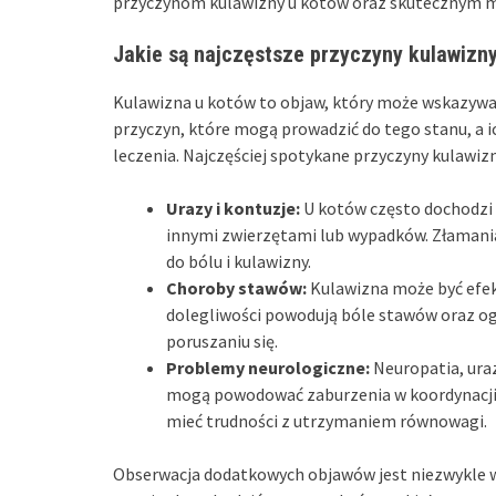
przyczynom kulawizny u kotów oraz skutecznym me
Jakie są najczęstsze przyczyny kulawizn
Kulawizna u kotów to objaw, który może wskazywa
przyczyn, które mogą prowadzić do tego stanu, a i
leczenia. Najczęściej spotykane przyczyny kulawiz
Urazy i kontuzje:
U kotów często dochodzi 
innymi zwierzętami lub wypadków. Złamania
do bólu i kulawizny.
Choroby stawów:
Kulawizna może być efek
dolegliwości powodują bóle stawów oraz ogr
poruszaniu się.
Problemy neurologiczne:
Neuropatia, ura
mogą powodować zaburzenia w koordynacji 
mieć trudności z utrzymaniem równowagi.
Obserwacja dodatkowych objawów jest niezwykle wa