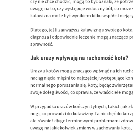
czy nie chce chodzić, mogą to być oznaki, że potr
uwagę na to, czy występuje widoczny ból, co moż
kulawizna może być wynikiem kilku współistniejąc
Dlatego, jeśli zauważysz kulawiznę u swojego kota,
diagnoza i odpowiednie leczenie mogą znacząco pop
sprawność.
Jak urazy wpływają na ruchomość kota?
Urazy u kotów mogą znacząco wpłynąć na ich ruch
naciągnięcia mięśni to najczęściej występujące ko
normalnego poruszania się. Koty, będąc zwierzęta
swoje dolegliwości, co sprawia, że właściciele mog
W przypadku urazów kończyn tylnych, takich jak zł
nogi, co prowadzi do kulawizny. Ta niechęć do kor
ale również długoterminowymi problemami zdrowotn
uwagę na jakiekolwiek zmiany w zachowaniu kota, t