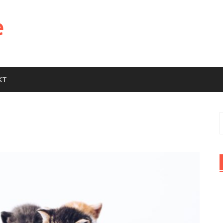
e
KT
S