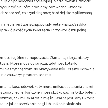
zebuje on pomocy weterynaryjnej. Warto również zwrócić
e wykluczyć niektóre problemy zdrowotne. Czasami
ych schorzeń, co czyni diagnozę bardziej skomplikowaną.
 najlepiej jest zasięgnąć porady weterynarza. Szybka
rawić jakość życia zwierzęcia i przywrócić mu pełną
omość i ogólne samopoczucie. Złamania, skręcenia czy
ntuzje, które mogą ograniczać zdolność kota do
mi niezbyt chętnymi do okazywania bólu, często ukrywają
ą nie zauważyć problemu od razu.
amania kości udowej, koty mogą unikać obciążania chorej
zystania z jednej kończyny może skutkować nie tylko bólem,
ymi, takimi jak atrofia mięśni. Ważne jest, aby zwrócić
akie jak oszczędzanie nogi lub unikanie skakania.