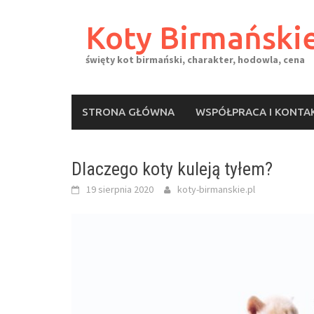
Skip
to
Koty Birmański
content
święty kot birmański, charakter, hodowla, cena
STRONA GŁÓWNA
WSPÓŁPRACA I KONTA
Dlaczego koty kuleją tyłem?
19 sierpnia 2020
koty-birmanskie.pl