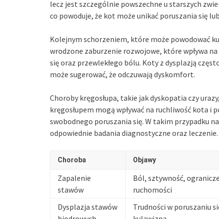
lecz jest szczególnie powszechne u starszych zwie
co powoduje, że kot może unikać poruszania się lub
Kolejnym schorzeniem, które może powodować kul
wrodzone zaburzenie rozwojowe, które wpływa na
się oraz przewlekłego bólu. Koty z dysplazją częst
może sugerować, że odczuwają dyskomfort.
Choroby kręgosłupa, takie jak dyskopatia czy uraz
kręgosłupem mogą wpływać na ruchliwość kota i p
swobodnego poruszania się. W takim przypadku nal
odpowiednie badania diagnostyczne oraz leczenie.
Choroba
Objawy
Zapalenie
Ból, sztywność, ogranicz
stawów
ruchomości
Dysplazja stawów
Trudności w poruszaniu si
biodrowych
kulawizna