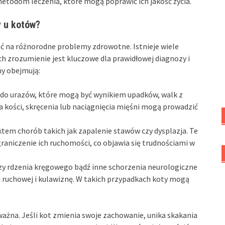
todom leczenia, które mogą poprawić ich jakość życia.
y u kotów?
ć na różnorodne problemy zdrowotne. Istnieje wiele
ch zrozumienie jest kluczowe dla prawidłowej diagnozy i
ny obejmują:
do urazów, które mogą być wynikiem upadków, walk z
 kości, skręcenia lub naciągnięcia mięśni mogą prowadzić
tem chorób takich jak zapalenie stawów czy dysplazja. Te
aniczenie ich ruchomości, co objawia się trudnościami w
zy rdzenia kręgowego bądź inne schorzenia neurologiczne
ruchowej i kulawiznę. W takich przypadkach koty mogą
żna. Jeśli kot zmienia swoje zachowanie, unika skakania