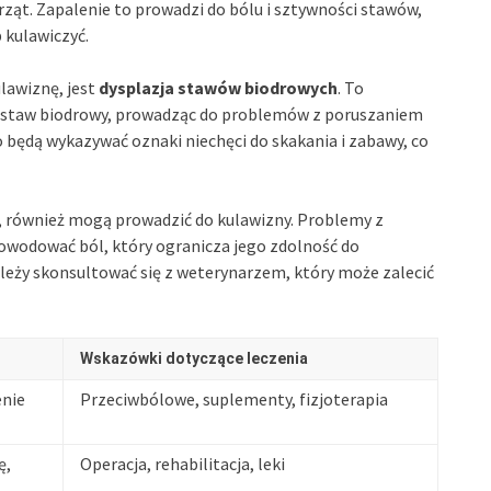
rząt. Zapalenie to prowadzi do bólu i sztywności stawów,
 kulawiczyć.
awiznę, jest
dysplazja stawów biodrowych
. To
 staw biodrowy, prowadząc do problemów z poruszaniem
o będą wykazywać oznaki niechęci do skakania i zabawy, co
y, również mogą prowadzić do kulawizny. Problemy z
owodować ból, który ogranicza jego zdolność do
eży skonsultować się z weterynarzem, który może zalecić
Wskazówki dotyczące leczenia
enie
Przeciwbólowe, suplementy, fizjoterapia
ę,
Operacja, rehabilitacja, leki