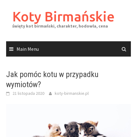
Skip
to
Koty Birmańskie
content
święty kot birmański, charakter, hodowla, cena
Main Menu
Jak pomóc kotu w przypadku
wymiotów?
21 listopada 2020
koty-birmanskie.pl