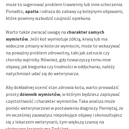
może to sugerować problem trawienny lub inne schorzenia.
Ponadto,
apatia
i odraza do zabawy są kolejnymi objawami,
które powinny wzbudzić czujność opiekuna.
Warto także zwracać uwagę na
charakter samych
wymiotów
. Jeśli kot wymiotuje żółcią, krwią lub ma
widoczne zmiany w kolorze wymiocin, może to wskazywać
na poważny problem zdrowotny, taki jak zatrucie czy
choroby wątroby. Również, gdy towarzyszą temu inne
objawy, jak biegunka czy trudności w oddychaniu, należy
natychmiast udać się do weterynarza.
Aby dokładniej ocenić stan zdrowia kota, warto prowadzić
prosty
dziennik wymiotów
, w którym będziesz zapisywać
częstotliwość i charakter wymiotów. Taka analiza może
pomóc weterynarzowi w postawieniu diagnozy. Pamiętaj, że
im wcześniej zauważysz niepokojące objawy i skonsultujesz
się z lekarzem weterynarii, tym większą szansę na
skuteczne leczenie ma Twój kot.