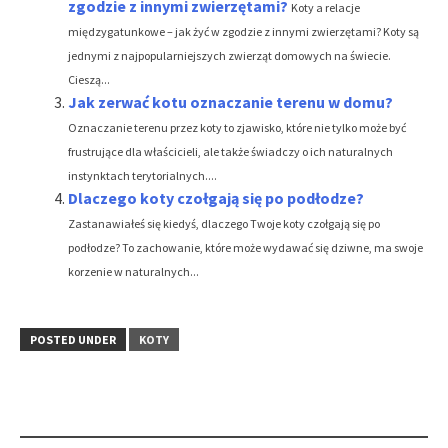
zgodzie z innymi zwierzętami?
Koty a relacje
międzygatunkowe – jak żyć w zgodzie z innymi zwierzętami? Koty są
jednymi z najpopularniejszych zwierząt domowych na świecie.
Cieszą...
Jak zerwać kotu oznaczanie terenu w domu?
Oznaczanie terenu przez koty to zjawisko, które nie tylko może być
frustrujące dla właścicieli, ale także świadczy o ich naturalnych
instynktach terytorialnych....
Dlaczego koty czołgają się po podłodze?
Zastanawiałeś się kiedyś, dlaczego Twoje koty czołgają się po
podłodze? To zachowanie, które może wydawać się dziwne, ma swoje
korzenie w naturalnych...
POSTED UNDER
KOTY