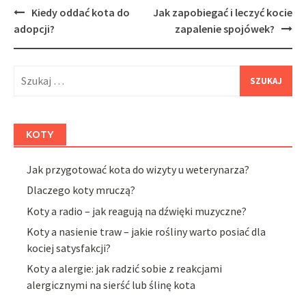
Post
Kiedy oddać kota do
Jak zapobiegać i leczyć kocie
navigation
adopcji?
zapalenie spojówek?
Szukaj:
KOTY
Jak przygotować kota do wizyty u weterynarza?
Dlaczego koty mruczą?
Koty a radio – jak reagują na dźwięki muzyczne?
Koty a nasienie traw – jakie rośliny warto posiać dla
kociej satysfakcji?
Koty a alergie: jak radzić sobie z reakcjami
alergicznymi na sierść lub ślinę kota