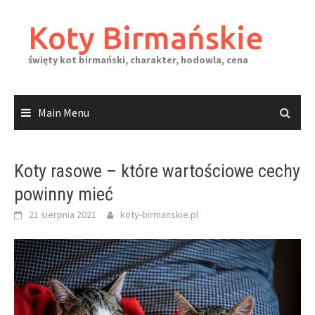
Skip
to
Koty Birmańskie
content
święty kot birmański, charakter, hodowla, cena
Main Menu
Koty rasowe – które wartościowe cechy
powinny mieć
21 sierpnia 2021
koty-birmanskie.pl