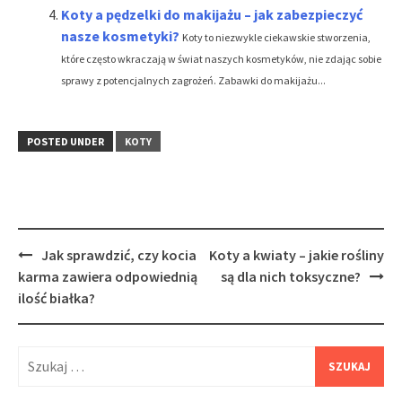
Koty a pędzelki do makijażu – jak zabezpieczyć
nasze kosmetyki?
Koty to niezwykle ciekawskie stworzenia,
które często wkraczają w świat naszych kosmetyków, nie zdając sobie
sprawy z potencjalnych zagrożeń. Zabawki do makijażu...
POSTED UNDER
KOTY
Post
Jak sprawdzić, czy kocia
Koty a kwiaty – jakie rośliny
navigation
karma zawiera odpowiednią
są dla nich toksyczne?
ilość białka?
Szukaj: