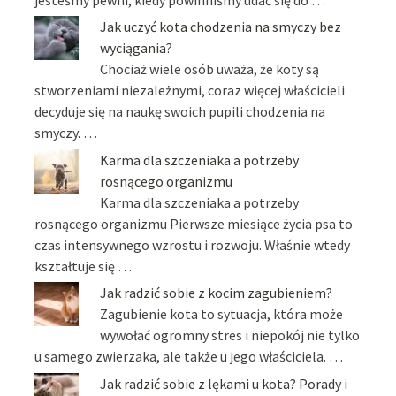
jesteśmy pewni, kiedy powinniśmy udać się do …
Jak uczyć kota chodzenia na smyczy bez
wyciągania?
Chociaż wiele osób uważa, że koty są
stworzeniami niezależnymi, coraz więcej właścicieli
decyduje się na naukę swoich pupili chodzenia na
smyczy. …
Karma dla szczeniaka a potrzeby
rosnącego organizmu
Karma dla szczeniaka a potrzeby
rosnącego organizmu Pierwsze miesiące życia psa to
czas intensywnego wzrostu i rozwoju. Właśnie wtedy
kształtuje się …
Jak radzić sobie z kocim zagubieniem?
Zagubienie kota to sytuacja, która może
wywołać ogromny stres i niepokój nie tylko
u samego zwierzaka, ale także u jego właściciela. …
Jak radzić sobie z lękami u kota? Porady i