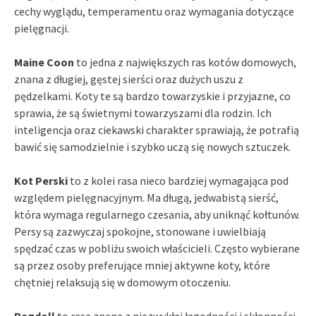
cechy wyglądu, temperamentu oraz wymagania dotyczące
pielęgnacji.
Maine Coon
to jedna z największych ras kotów domowych,
znana z długiej, gęstej sierści oraz dużych uszu z
pędzelkami. Koty te są bardzo towarzyskie i przyjazne, co
sprawia, że są świetnymi towarzyszami dla rodzin. Ich
inteligencja oraz ciekawski charakter sprawiają, że potrafią
bawić się samodzielnie i szybko uczą się nowych sztuczek.
Kot Perski
to z kolei rasa nieco bardziej wymagająca pod
względem pielęgnacyjnym. Ma długą, jedwabistą sierść,
która wymaga regularnego czesania, aby uniknąć kołtunów.
Persy są zazwyczaj spokojne, stonowane i uwielbiają
spędzać czas w pobliżu swoich właścicieli. Często wybierane
są przez osoby preferujące mniej aktywne koty, które
chętniej relaksują się w domowym otoczeniu.
Ragdoll
to rasa znana z niezwykłej łagodności i skłonności