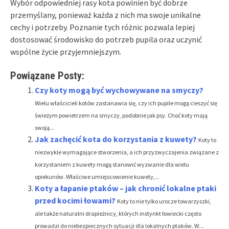
Wybór odpowiedniej rasy kota powinien być dobrze
przemyślany, ponieważ każda z nich ma swoje unikalne
cechy i potrzeby. Poznanie tych różnic pozwala lepiej
dostosować środowisko do potrzeb pupila oraz uczynić
wspólne życie przyjemniejszym.
Powiązane Posty:
Czy koty mogą być wychowywane na smyczy?
Wielu właścicieli kotów zastanawia się, czy ich pupile mogą cieszyć się
świeżym powietrzem na smyczy, podobnie jak psy. Choć koty mają
swoją...
Jak zachęcić kota do korzystania z kuwety?
Koty to
niezwykle wymagające stworzenia, a ich przyzwyczajenia związane z
korzystaniem z kuwety mogą stanowić wyzwanie dla wielu
opiekunów. Właściwe umiejscowienie kuwety,...
Koty a łapanie ptaków – jak chronić lokalne ptaki
przed kocimi łowami?
Koty to nie tylko urocze towarzyszki,
ale także naturalni drapieżnicy, których instynkt łowiecki często
prowadzi do niebezpiecznych sytuacji dla lokalnych ptaków. W...